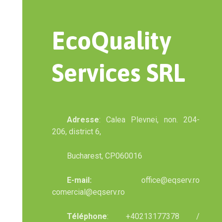
EcoQuality
Services SRL
Adresse
: Calea Plevnei, non. 204-
206, district 6,
Bucharest, CP060016
E-mail:
office@eqserv.ro
comercial@eqserv.ro
Téléphone
: +40213177378 /