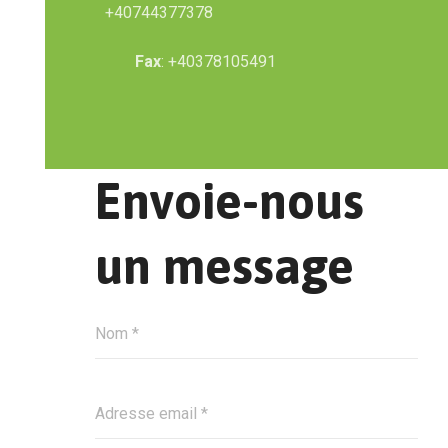
+40744377378
Fax
: +40378105491
Envoie-nous
un message