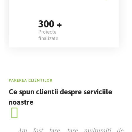
300
+
Proiecte
finalizate
PAREREA CLIENTILOR
Ce spun clientii despre
serviciile
noastre
Am fost tare, tare multumiti de