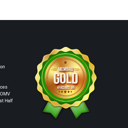
ion
ices
l OMV
t Half