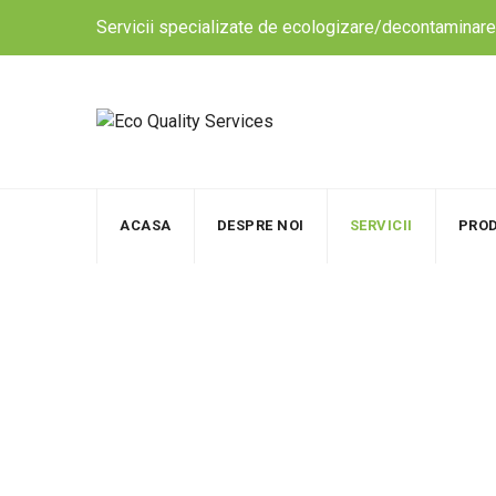
Skip
Servicii specializate de ecologizare/decontaminare 
to
content
ACASA
DESPRE NOI
SERVICII
PRO
SERVICII
Eco Quality Services
>
Servicii