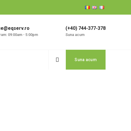
ice@eqserv.ro
(+40) 744-377-378
ram: 09:00am - 5:00pm
Suna acum
Suna acum